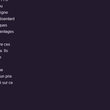
ou
ligne
résentant
ques
centages
re ces
. Ils
e
ne
 un prix
é sur ce