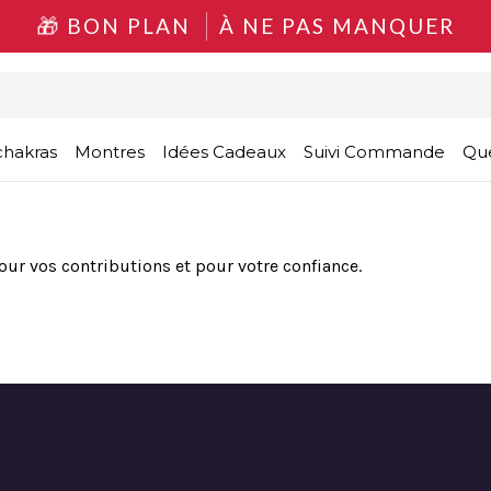
BON PLAN
À NE PAS MANQUER
chakras
Montres
Idées Cadeaux
Suivi Commande
Que
our vos contributions et pour votre confiance.