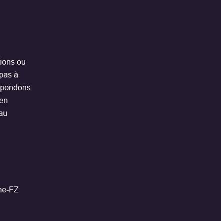
ions ou
 pas à
répondons
 en
 au
one-FZ