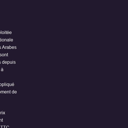
loitée
tionale
s Arabes
sont
s depuis
 à
ppliqué
oment de
rix
nt
x TTC