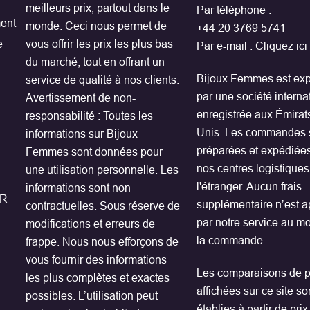
meilleurs prix, partout dans le
Par téléphone :
ent
monde. Ceci nous permet de
+44 20 3769 5741
e
vous offrir les prix les plus bas
Par e-mail :
Cliquez ici
du marché, tout en offrant un
Bijoux Femmes est exp
service de qualité à nos clients.
par une société interna
Avertissement de non-
enregistrée aux Émirat
responsabilité : Toutes les
Unis. Les commandes 
informations sur Bijoux
préparées et expédiée
Femmes sont données pour
nos centres logistiques
une utilisation personnelle. Les
l'étranger. Aucun frais
informations sont non
PR
supplémentaire n’est a
contractuelles. Sous réserve de
par notre service au m
modifications et erreurs de
la commande.
frappe. Nous nous efforçons de
vous fournir des informations
Les comparaisons de p
les plus complètes et exactes
affichées sur ce site so
possibles. L’utilisation peut
établies à partir de pri