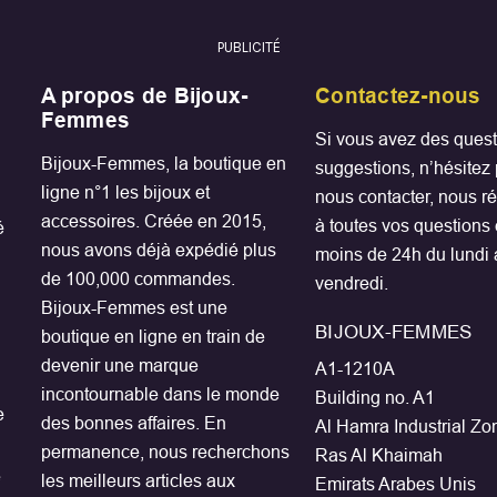
PUBLICITÉ
A propos de Bijoux-
Contactez-nous
Femmes
Si vous avez des quest
Bijoux-Femmes, la boutique en
suggestions, n’hésitez
ligne n°1 les bijoux et
nous contacter, nous 
accessoires. Créée en 2015,
à toutes vos questions
é
nous avons déjà expédié plus
moins de 24h du lundi
de 100,000 commandes.
vendredi.
Bijoux-Femmes est une
BIJOUX-FEMMES
boutique en ligne en train de
devenir une marque
A1-1210A
incontournable dans le monde
Building no. A1
e
des bonnes affaires. En
Al Hamra Industrial Z
permanence, nous recherchons
Ras Al Khaimah
e
les meilleurs articles aux
Emirats Arabes Unis