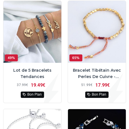
49%
65%
Lot de 5 Bracelets
Bracelet Tibétain Avec
Tendances
Perles De Cuivre -
BaliBali™
19
49€
17
99€
37
99€
51
99€
Bon Plan
Bon Plan