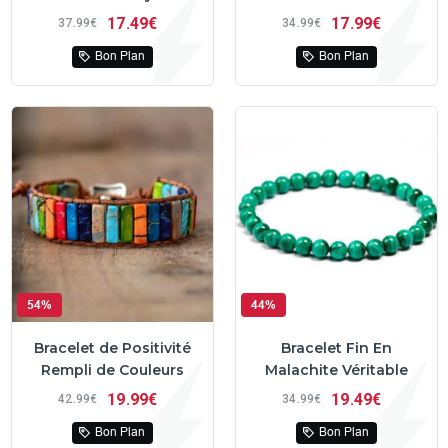
17
49€
17
99€
37
99€
34
99€
Bon Plan
Bon Plan
54%
44%
Bracelet de Positivité
Bracelet Fin En
Rempli de Couleurs
Malachite Véritable
19
99€
19
49€
42
99€
34
99€
Bon Plan
Bon Plan