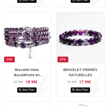
Bon Plan
Bon Plan
54%
47%
Bracelet Mala
BRACELET PIERRES
Bouddhiste en
NATURELLES
Améthyste
18
99€
17
99€
40
99€
33
99€
Bon Plan
Bon Plan