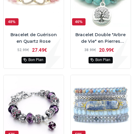
48%
46%
Bracelet de Guérison
Bracelet Double "Arbre
en Quartz Rose
de Vie" en Pierres
Turquoises
27
49€
20
99€
52
99€
38
99€
Bon Plan
Bon Plan