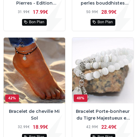
Pierres - Edition
perles bouddhistes
argentée ( 8 MM )
multi-énergie en quartz
17
99€
28
99€
31
99€
50
99€
naturel
Bon Plan
Bon Plan
42%
48%
Bracelet de cheville Mi
Bracelet Porte-bonheur
Sol
du Tigre Majestueux en
Perles d'Opale
18
99€
22
49€
32
99€
42
99€