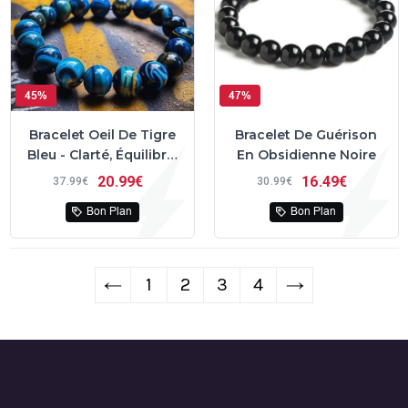
45%
47%
Bracelet Oeil De Tigre
Bracelet De Guérison
Bleu - Clarté, Équilibre,
En Obsidienne Noire
Protection
20
99€
16
49€
37
99€
30
99€
Bon Plan
Bon Plan
←
1
2
3
4
→