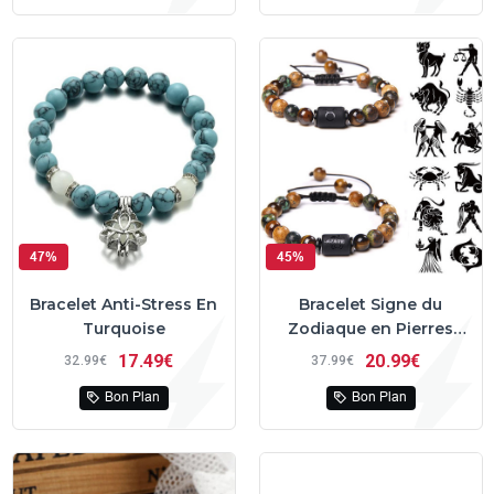
47%
45%
Bracelet Anti-Stress En
Bracelet Signe du
Turquoise
Zodiaque en Pierres
Naturelles
17
49€
20
99€
32
99€
37
99€
Bon Plan
Bon Plan