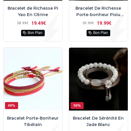
Bracelet de Richesse Pi
Bracelet De Richesse
Yao En Citrine
Porte-bonheur Pixiu
Rouge Grenat
19
49€
19
99€
38
99€
30
99€
Bon Plan
Bon Plan
49%
50%
Bracelet Porte-Bonheur
Bracelet De Sérénité En
Tibétain
Jade Blanc