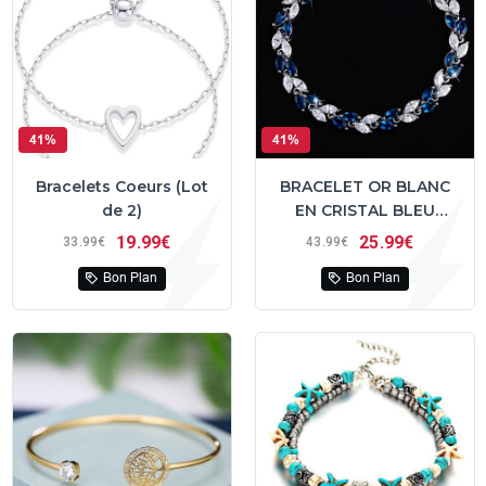
41%
41%
Bracelets Coeurs (Lot
BRACELET OR BLANC
de 2)
EN CRISTAL BLEU
ROYAL AUTRICHIEN
19
99€
25
99€
33
99€
43
99€
Bon Plan
Bon Plan