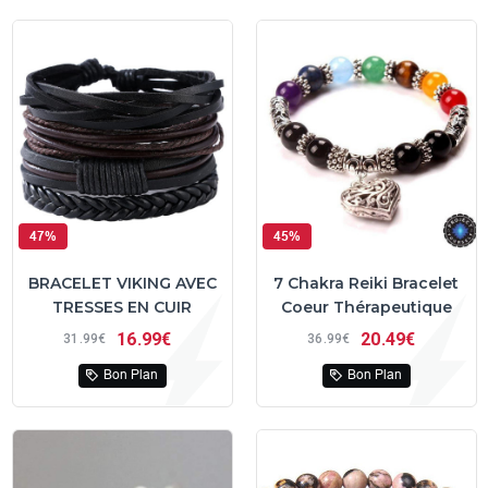
47%
45%
BRACELET VIKING AVEC
7 Chakra Reiki Bracelet
TRESSES EN CUIR
Coeur Thérapeutique
16
99€
20
49€
31
99€
36
99€
Bon Plan
Bon Plan