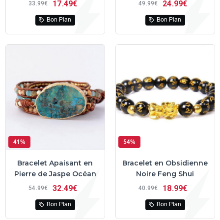
17
49€
24
99€
33
99€
49
99€
Bon Plan
Bon Plan
41%
54%
Bracelet Apaisant en
Bracelet en Obsidienne
Pierre de Jaspe Océan
Noire Feng Shui
32
49€
18
99€
54
99€
40
99€
Bon Plan
Bon Plan