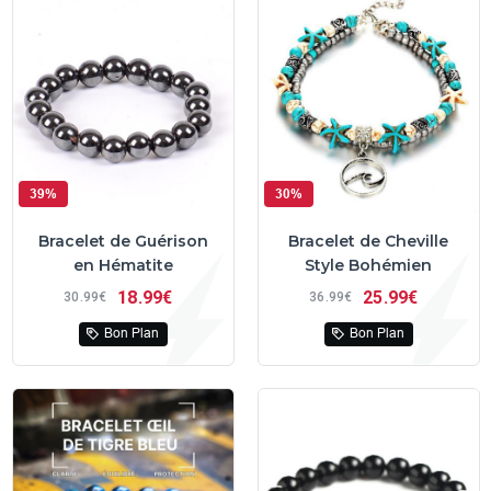
39%
30%
Bracelet de Guérison
Bracelet de Cheville
en Hématite
Style Bohémien
18
99€
25
99€
30
99€
36
99€
Bon Plan
Bon Plan