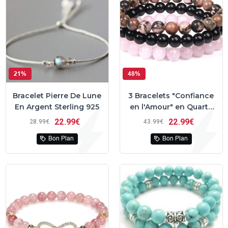
21%
48%
Bracelet Pierre De Lune
3 Bracelets "Confiance
En Argent Sterling 925
en l'Amour" en Quartz
Rose, Rhodonite et
22
99€
22
99€
28
99€
43
99€
Onyx Noir
Bon Plan
Bon Plan