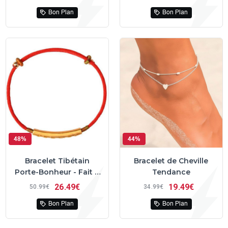
Bon Plan
Bon Plan
48%
44%
Bracelet Tibétain
Bracelet de Cheville
Porte-Bonheur - Fait à
Tendance
la main
26
49€
19
49€
50
99€
34
99€
Bon Plan
Bon Plan