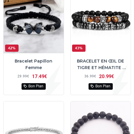
42%
43%
Bracelet Papillon
BRACELET EN ŒIL DE
Femme
TIGRE ET HÉMATITE -
Un ensemble de 2
17
49€
20
99€
29
99€
36
99€
bracelets
Bon Plan
Bon Plan