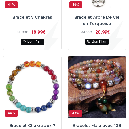
41%
40%
Bracelet 7 Chakras
Bracelet Arbre De Vie
en Turquoise
18
99€
20
99€
31
99€
34
99€
Bon Plan
Bon Plan
44%
43%
Bracelet Chakra aux 7
Bracelet Mala avec 108