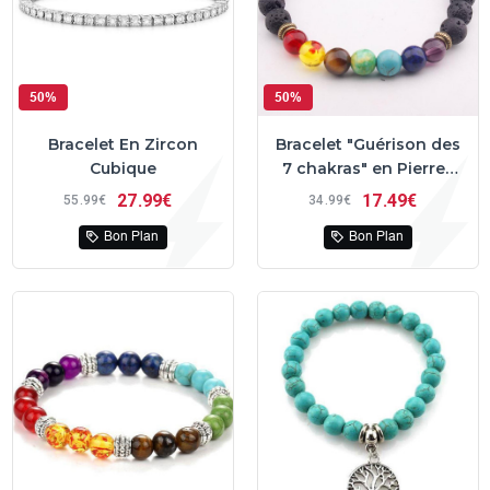
50%
50%
Bracelet En Zircon
Bracelet "Guérison des
Cubique
7 chakras" en Pierres
de Lave
27
99€
17
49€
55
99€
34
99€
Bon Plan
Bon Plan