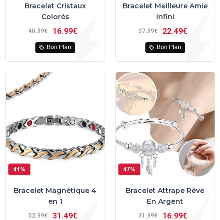
Bracelet Cristaux
Bracelet Meilleure Amie
Colorés
Infini
16
99€
22
49€
40
99€
37
99€
Bon Plan
Bon Plan
41%
47%
Bracelet Magnétique 4
Bracelet Attrape Rêve
en 1
En Argent
31
49€
16
99€
52
99€
31
99€