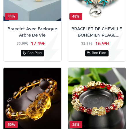
44%
48%
Bracelet Avec Breloque
BRACELET DE CHEVILLE
Arbre De Vie
BOHÉMIEN PLAGE
D'ÉTÉ
17
49€
16
99€
30
99€
32
99€
Bon Plan
Bon Plan
50%
35%