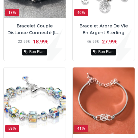
17%
40%
Bracelet Couple
Bracelet Arbre De Vie
Distance Connecté (Lot
En Argent Sterling
de 2)
18
99€
27
99€
22
99€
46
99€
Bon Plan
Bon Plan
59%
41%