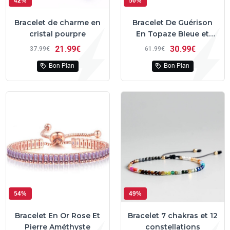
42%
50%
Bracelet de charme en
Bracelet De Guérison
cristal pourpre
En Topaze Bleue et
Jaspe
21
99€
30
99€
37
99€
61
99€
Bon Plan
Bon Plan
54%
49%
Bracelet En Or Rose Et
Bracelet 7 chakras et 12
Pierre Améthyste
constellations