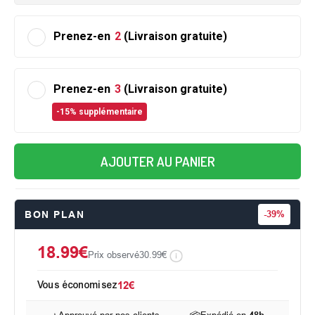
Prenez-en
2
(Livraison gratuite)
Prenez-en
3
(Livraison gratuite)
-15% supplémentaire
AJOUTER AU PANIER
BON PLAN
-
39%
18.99€
Prix observé
30.99€
Vous économisez
12€