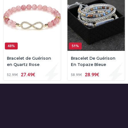
48%
51%
Bracelet de Guérison
Bracelet De Guérison
en Quartz Rose
En Topaze Bleue
27
49€
28
99€
52
99€
58
99€