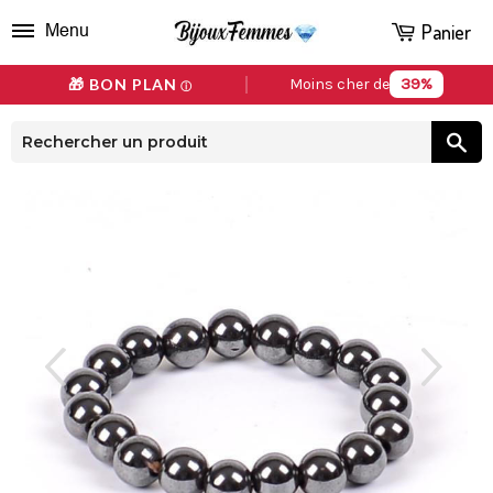
Panier
Menu
39%
🎁 BON PLAN
Moins cher de
ⓘ