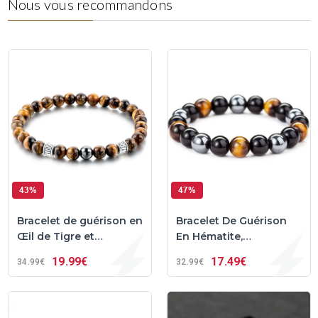
Nous vous recommandons
43%
47%
Bracelet de guérison en
Bracelet De Guérison
Œil de Tigre et
En Hématite,
Hématite
Obsidienne Noire Et Œil
19
99€
17
49€
34
99€
32
99€
De Tigre