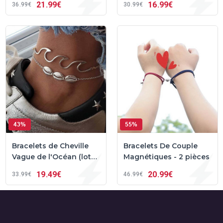
21
99€
16
99€
36
99€
30
99€
43%
55%
Bracelets de Cheville
Bracelets De Couple
Vague de l'Océan (lot
Magnétiques - 2 pièces
de 2)
19
49€
20
99€
33
99€
46
99€