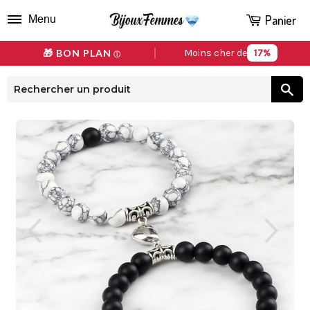
Panier
Menu
17%
🎁 BON PLAN
Moins cher de
ⓘ