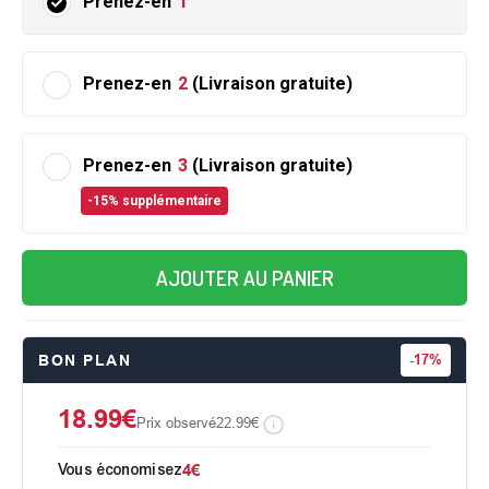
Prenez-en
1
Prenez-en
2
(Livraison gratuite)
Prenez-en
3
(Livraison gratuite)
-15% supplémentaire
AJOUTER AU PANIER
BON PLAN
-
17%
18.99€
Prix observé
22.99€
Vous économisez
4€