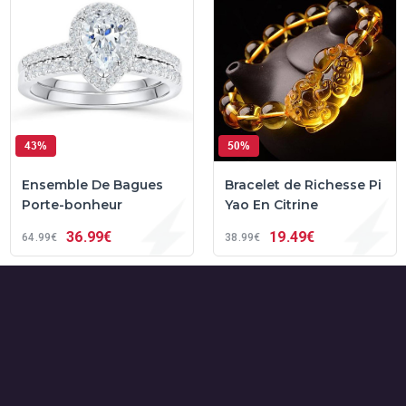
43%
50%
Ensemble De Bagues
Bracelet de Richesse Pi
Porte-bonheur
Yao En Citrine
36
99€
19
49€
64
99€
38
99€