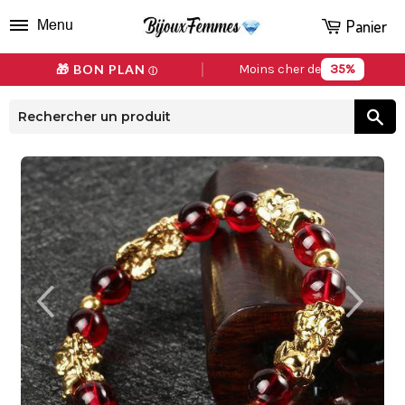
Panier
Menu
35%
🎁 BON PLAN
Moins cher de
ⓘ