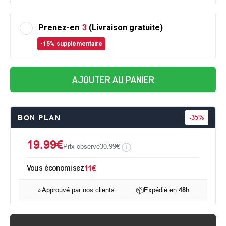
Prenez-en
3
(Livraison gratuite)
-15% supplémentaire
AJOUTER AU PANIER
BON PLAN
-
35%
19.99€
Prix observé
30.99€
Vous économisez
11€
⭐
Approuvé par nos clients
📦
Expédié en
48h