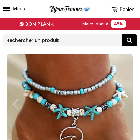
Panier
Menu
48%
🎁 BON PLAN
Moins cher de
ⓘ