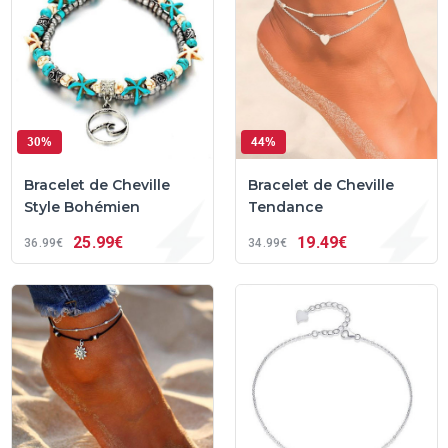
30%
44%
Bracelet de Cheville
Bracelet de Cheville
Style Bohémien
Tendance
25
99€
19
49€
36
99€
34
99€