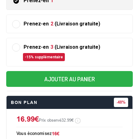
Prenez-en
1
Prenez-en
2
(Livraison gratuite)
Prenez-en
3
(Livraison gratuite)
-15% supplémentaire
AJOUTER AU PANIER
BON PLAN
-
48%
16.99€
Prix observé
32.99€
Vous économisez
16€