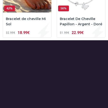
42%
56%
Bracelet de cheville Mi
Bracelet De Cheville
Sol
Papillon - Argent - Doré
18
99€
22
99€
32
99€
51
99€