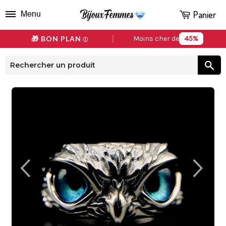
Panier
Menu
45%
🎁 BON PLAN
Moins cher de
ⓘ