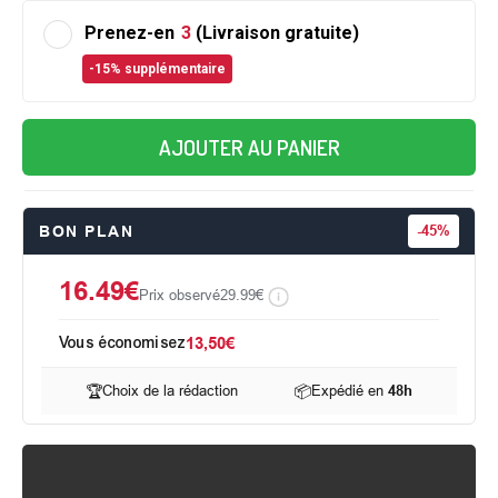
Prenez-en
3
(Livraison gratuite)
-15% supplémentaire
AJOUTER AU PANIER
BON PLAN
-
45%
16.49€
Prix observé
29.99€
Vous économisez
13,50€
🏆
Choix de la rédaction
📦
Expédié en
48h