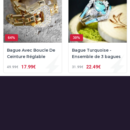
64%
30%
Bague Avec Boucle De
Bague Turquoise -
Ceinture Réglable
Ensemble de 3 bagues
17
99€
22
49€
49
99€
31
99€