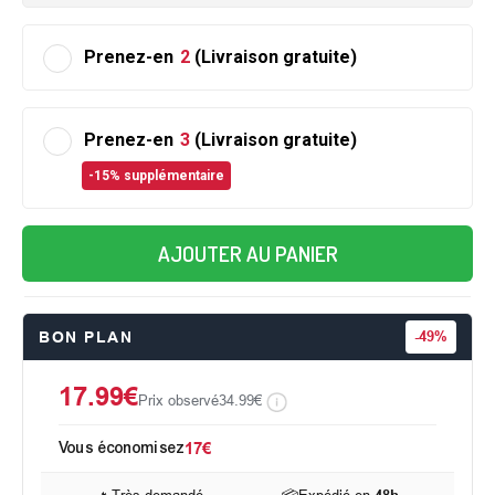
Prenez-en
2
(Livraison gratuite)
Prenez-en
3
(Livraison gratuite)
-15% supplémentaire
AJOUTER AU PANIER
BON PLAN
-
49%
17.99€
Prix observé
34.99€
Vous économisez
17€