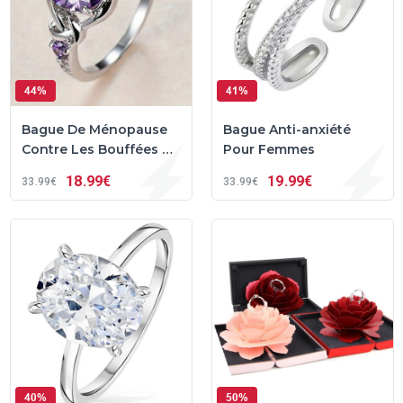
44%
41%
Bague De Ménopause
Bague Anti-anxiété
Contre Les Bouffées De
Pour Femmes
Chaleur
18
99€
19
99€
33
99€
33
99€
40%
50%