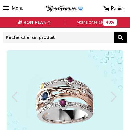
Panier
Menu
49%
🎁 BON PLAN
Moins cher de
ⓘ