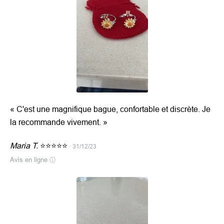
«
C'est une magnifique bague, confortable et discrète. Je
la recommande vivement.
»
Maria T.
⭐️⭐️⭐️⭐️⭐️
· 31/12/23
Avis en ligne
ⓘ