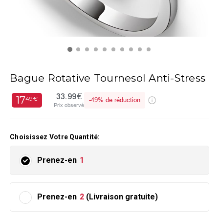
Bague Rotative Tournesol Anti-Stress
33.99€
17
49€
-
49%
de réduction
Prix observé
Choisissez Votre Quantité:
Prenez-en
1
Prenez-en
2
(Livraison gratuite)