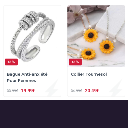
41%
41%
Bague Anti-anxiété
Collier Tournesol
Pour Femmes
19
99€
20
49€
33
99€
34
99€