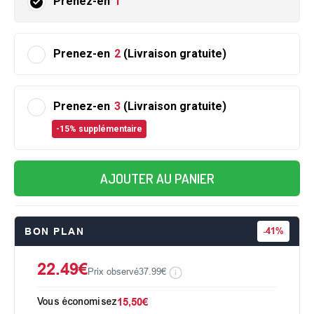
Prenez-en
1
Prenez-en
2
(Livraison gratuite)
Prenez-en
3
(Livraison gratuite)
-15% supplémentaire
AJOUTER AU PANIER
BON PLAN
-
41%
22.49€
Prix observé
37.99€
Vous économisez
15,50€