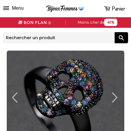
Panier
Menu
41%
🎁 BON PLAN
Moins cher de
ⓘ