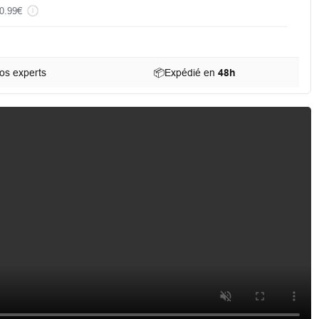
0.99€
os experts
📦
Expédié en
48h