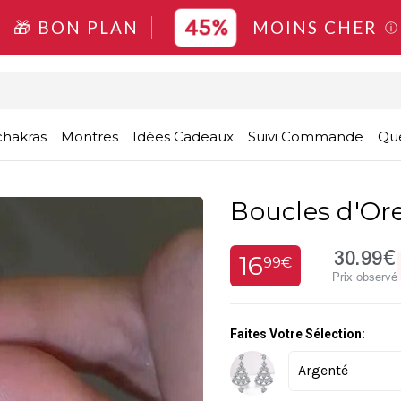
45%
🎁 BON PLAN
MOINS CHER
ⓘ
chakras
Montres
Idées Cadeaux
Suivi Commande
Que
Boucles d'Ore
30.99€
16
99€
Prix observé
Faites Votre Sélection: