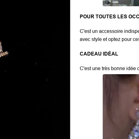
POUR TOUTES LES OC
C'est un accessoire indis
avec style et optez pour c
CADEAU IDÉAL
C'est une très bonne idée