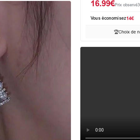
16.99€
Prix observé
3
Vous économisez
14€
🏆
Choix de n