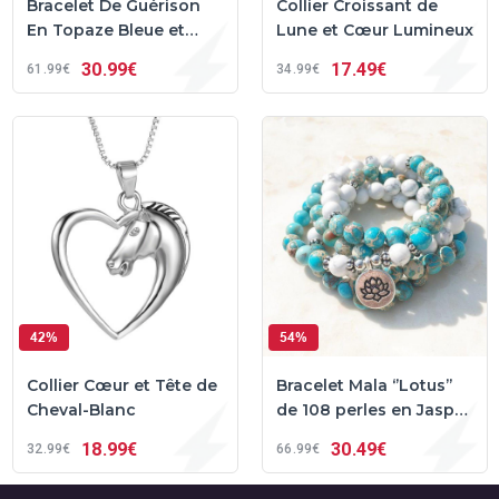
Bracelet De Guérison
Collier Croissant de
En Topaze Bleue et
Lune et Cœur Lumineux
Jaspe
30
99€
17
49€
61
99€
34
99€
42%
54%
Collier Cœur et Tête de
Bracelet Mala ‘’Lotus’’
Cheval-Blanc
de 108 perles en Jaspe
Océan et Howlite
18
99€
30
49€
32
99€
66
99€