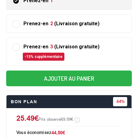
Prenez-en
1
Prenez-en
2
(Livraison gratuite)
Prenez-en
3
(Livraison gratuite)
-15% supplémentaire
AJOUTER AU PANIER
BON PLAN
-
64%
25.49€
Prix observé
69.99€
Vous économisez
44,50€