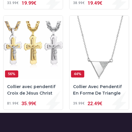
19
99€
19
49€
33
99€
38
99€
56%
44%
Collier avec pendentif
Collier Avec Pendentif
Croix de Jésus Christ
En Forme De Triangle
35
99€
22
49€
81
99€
39
99€