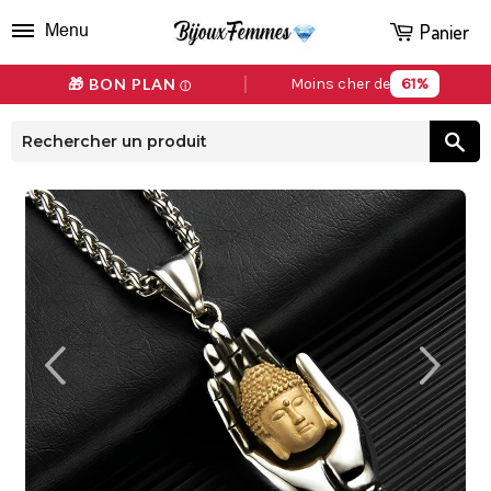
Panier
Menu
61%
🎁 BON PLAN
Moins cher de
ⓘ