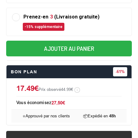
Prenez-en
3
(Livraison gratuite)
-15% supplémentaire
AJOUTER AU PANIER
BON PLAN
-
61%
17.49€
Prix observé
44.99€
Vous économisez
27,50€
⭐
Approuvé par nos clients
📦
Expédié en
48h