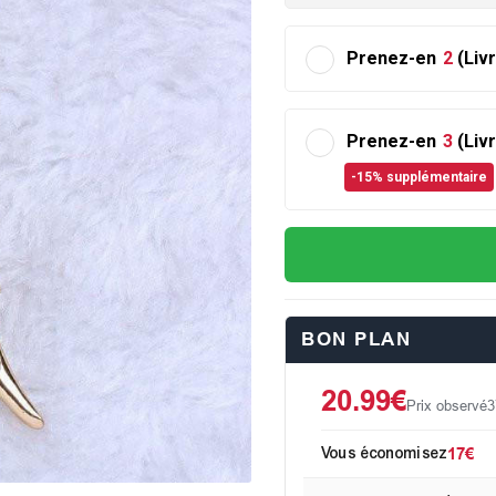
Prenez-en
2
(Liv
Prenez-en
3
(Liv
-15% supplémentaire
BON PLAN
20.99€
Prix observé
3
Vous économisez
17€