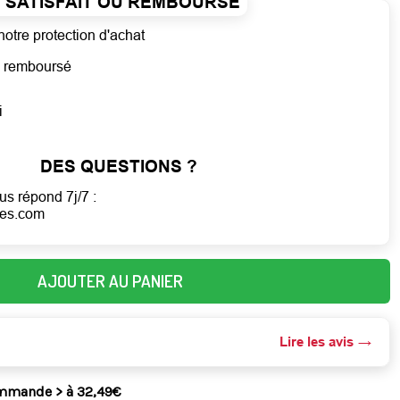
SATISFAIT OU REMBOURSÉ
notre protection d'achat
ou remboursé
i
DES QUESTIONS ?
us répond 7j/7 :
mes.com
AJOUTER AU PANIER
Lire les avis
ommande > à 32,49€