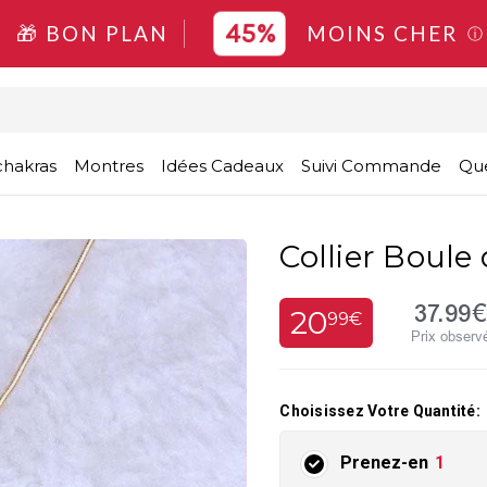
45%
🎁 BON PLAN
MOINS CHER
ⓘ
chakras
Montres
Idées Cadeaux
Suivi Commande
Que
Collier Boule 
37.99€
20
99€
Prix observ
Choisissez Votre Quantité:
Prenez-en
1