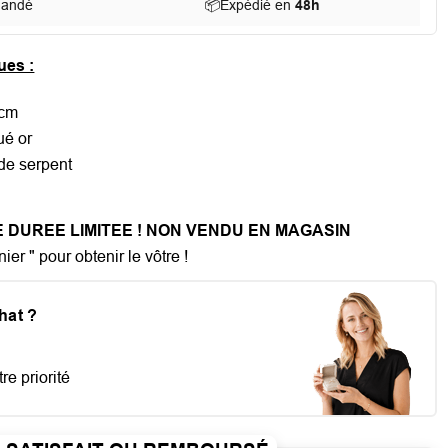
mandé
📦
Expédié en
48h
ues :
 cm
ué or
 de serpent
DUREE LIMITEE ! NON VENDU EN MAGASIN
ier " pour obtenir le vôtre !
chat ?
re priorité