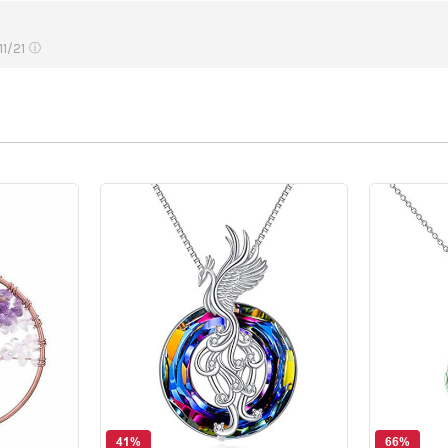
11/21
ⓘ
41%
66%