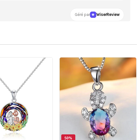
Géré par
WiserReview
50%