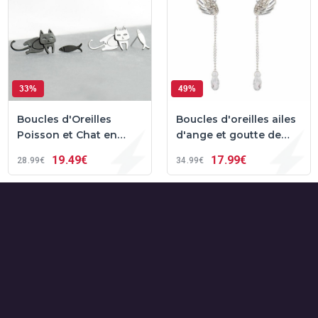
33%
49%
Boucles d'Oreilles
Boucles d'oreilles ailes
Poisson et Chat en
d'ange et goutte de
Argent
cristal
19
49€
17
99€
28
99€
34
99€