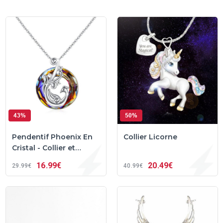
43%
50%
Pendentif Phoenix En
Collier Licorne
Cristal - Collier et
Boucles d'Oreilles
16
99€
20
49€
29
99€
40
99€