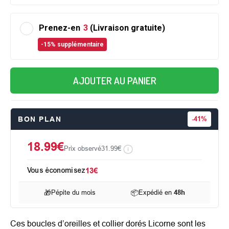
Prenez-en
3
(Livraison gratuite)
-15% supplémentaire
AJOUTER AU PANIER
BON PLAN
-
41%
18.99€
Prix observé
31.99€
Vous économisez
13€
🎁
Pépite du mois
📦
Expédié en
48h
Ces boucles d’oreilles et collier dorés Licorne sont les