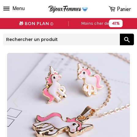
Panier
Menu
41%
🎁 BON PLAN
Moins cher de
ⓘ