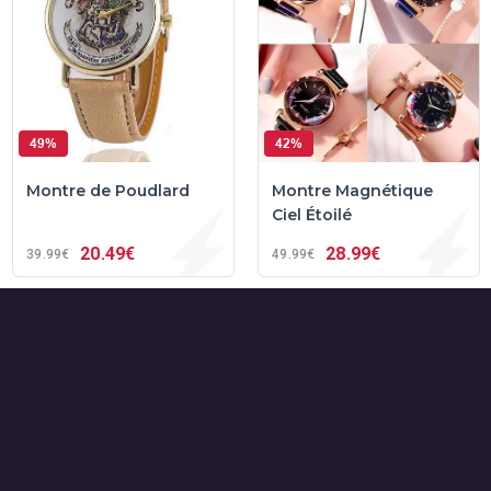
49%
42%
Montre de Poudlard
Montre Magnétique
Ciel Étoilé
20
49€
28
99€
39
99€
49
99€