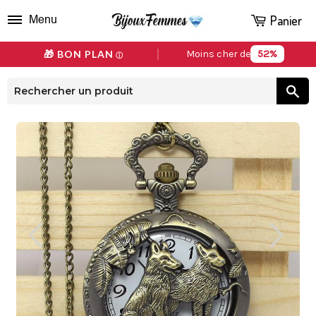
Panier
Menu
52%
🎁 BON PLAN
Moins cher de
ⓘ