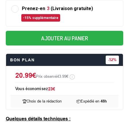
Prenez-en
3
(Livraison gratuite)
-15% supplémentaire
AJOUTER AU PANIER
BON PLAN
-
52%
20.99€
Prix observé
43.99€
Vous économisez
23€
🏆
Choix de la rédaction
📦
Expédié en
48h
Quelques détails techniques :