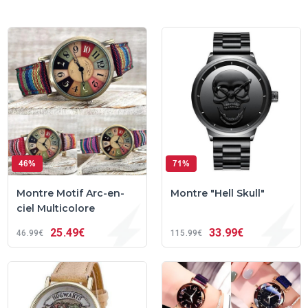
46%
71%
Montre Motif Arc-en-
Montre "Hell Skull"
ciel Multicolore
25
49€
33
99€
46
99€
115
99€