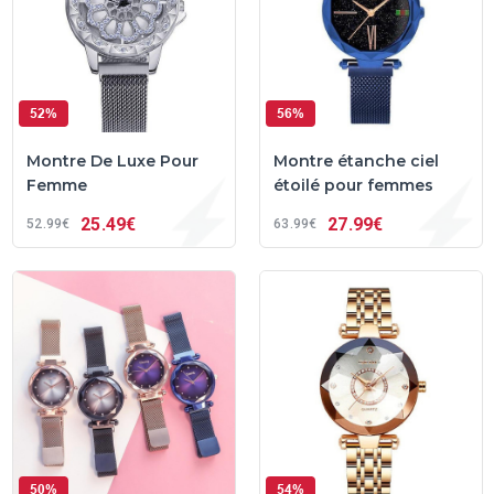
52%
56%
Montre De Luxe Pour
Montre étanche ciel
Femme
étoilé pour femmes
25
49€
27
99€
52
99€
63
99€
50%
54%