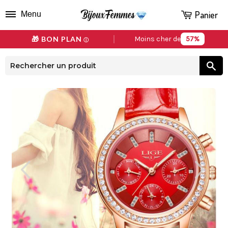
Panier
Menu
57%
🎁 BON PLAN
Moins cher de
ⓘ