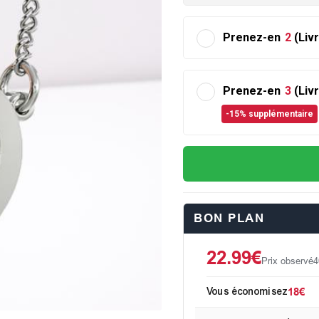
Prenez-en
2
(Liv
Prenez-en
3
(Liv
-15% supplémentaire
BON PLAN
22.99€
Prix observé
4
Vous économisez
18€