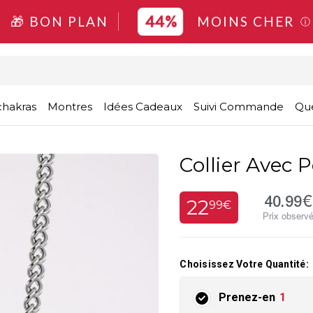
44%
🎁 BON PLAN
MOINS CHER
ⓘ
chakras
Montres
Idées Cadeaux
Suivi Commande
Que
Collier Avec 
40.99€
22
99€
Prix observ
Choisissez Votre Quantité:
Prenez-en
1