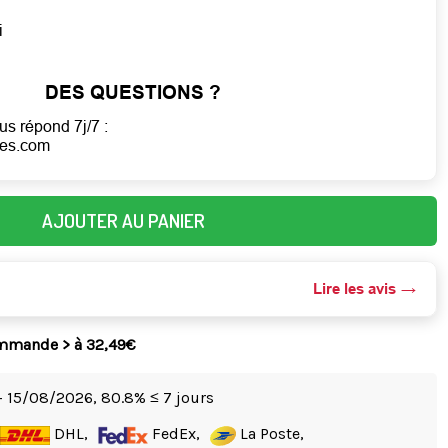
i
DES QUESTIONS ?
us répond 7j/7 :
mes.com
AJOUTER AU PANIER
Lire les avis
ommande > à 32,49€
- 15/08/2026,
80.8% ≤ 7 jours
DHL,
FedEx,
La Poste,